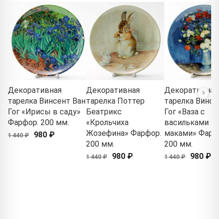
Декоративная
Декоративная
Декоративная
тарелка Винсент Ван
тарелка Поттер
тарелка Винсе
Гог «Ирисы в саду»
Беатрикс
Гог «Ваза с
Фарфор. 200 мм.
«Крольчиха
васильками и
Жозефина» Фарфор.
маками» Фарф
980 ₽
1 440 ₽
200 мм.
200 мм.
980 ₽
980 ₽
1 440 ₽
1 440 ₽