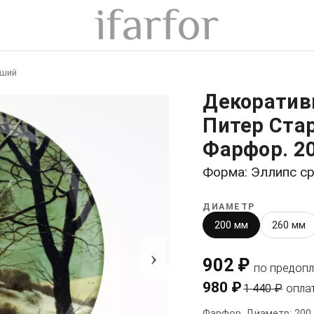
рший
Декоратив
Питер Стар
Фарфор. 2
Форма: Эллипс с
ДИАМЕТР
200 мм
260 мм
›
902 ₽
по предопл
980 ₽
1 440 ₽
опла
Фарфор. Диаметр: 200