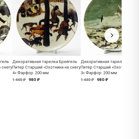
йгель
Декоративная тарелка Брейгель
Декоративная тарелка Брейг
 снегу
Питер Старший «Охотники на снегу
Питер Старший «Охотники на 
4» Фарфор. 200 мм.
3» Фарфор. 200 мм.
980 ₽
980 ₽
1 440 ₽
1 440 ₽