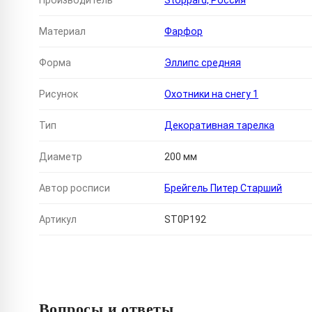
Производитель
Stoppard, Россия
Материал
Фарфор
Форма
Эллипс средняя
Рисунок
Охотники на снегу 1
Тип
Декоративная тарелка
Диаметр
200 мм
Автор росписи
Брейгель Питер Старший
Артикул
ST0P192
Вопросы и ответы