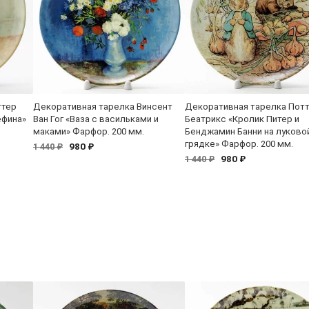
ттер
Декоративная тарелка Винсент
Декоративная тарелка Пот
ефина»
Ван Гог «Ваза с васильками и
Беатрикс «Кролик Питер и
маками» Фарфор. 200 мм.
Бенджамин Банни на луково
грядке» Фарфор. 200 мм.
980 ₽
1 440 ₽
980 ₽
1 440 ₽