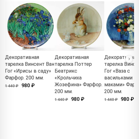
Декоративная
Декоративная
Декоративная
тарелка Винсент Ван
тарелка Поттер
тарелка Винсе
Гог «Ирисы в саду»
Беатрикс
Гог «Ваза с
Фарфор. 200 мм.
«Крольчиха
васильками и
Жозефина» Фарфор.
маками» Фарф
980 ₽
1 440 ₽
200 мм.
200 мм.
980 ₽
980 ₽
1 440 ₽
1 440 ₽