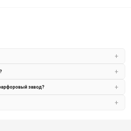
?
фарфоровый завод?