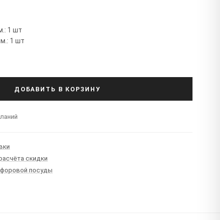
.: 1 шт
м.: 1 шт
ДОБАВИТЬ В КОРЗИНУ
еланий
вки
 расчёта скидки
рфоровой посуды