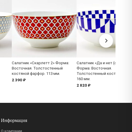
Салатник «Скарлетт 2» Форма:
Салатник «Да и нет (синий)»
Восточная. Толстостенный
Форма: Восточная.
костяной фарфор. 113 мм.
Толстостенный костяной фа
160 мм.
2 390 ₽
2 820 ₽
Информация
О компании