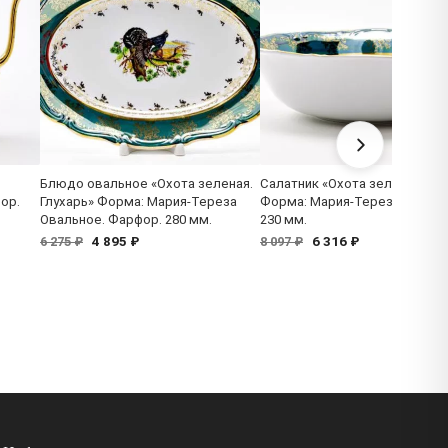
Блюдо овальное «Охота зеленая.
Салатник «Охота зеленая. Фа
ор.
Глухарь» Форма: Мария-Тереза
Форма: Мария-Тереза. Фарфо
Овальное. Фарфор. 280 мм.
230 мм.
4 895 ₽
6 316 ₽
6 275 ₽
8 097 ₽