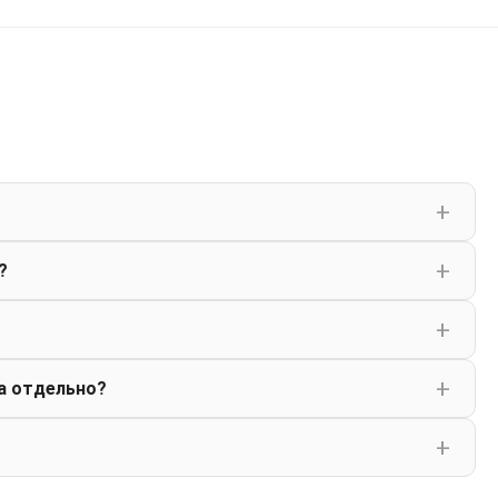
?
а отдельно?