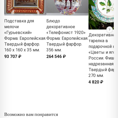
Подставка для
Блюдо
мелочи
декоративное
«Гурьевский»
«Телефонист 1920»
Декоративная
Форма: Европейская.
Форма: Европейская.
тарелка в
Твердый фарфор.
Твердый фарфор.
подарочной ко
160 x 160 x 35 мм.
356 мм.
«Цветы и яго
93 707 ₽
264 546 ₽
России. Фиалк
надрезанная»
Твердый фарф
270 мм.
4 820 ₽
Возможно вам понравится