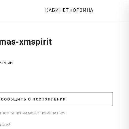
КАБИНЕТ
КОРЗИНА
tmas-xmspirit
учении
СООБЩИТЬ О ПОСТУПЛЕНИИ
ри поступлении может измениться.
еланий