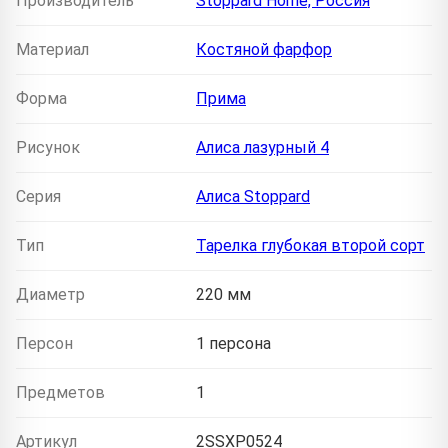
Производитель
Stoppard Home, Россия
Материал
Костяной фарфор
Форма
Прима
Рисунок
Алиса лазурный 4
Серия
Алиса Stoppard
Тип
Тарелка глубокая второй сорт
Диаметр
220 мм
Персон
1 персона
Предметов
1
Артикул
2SSXP0524