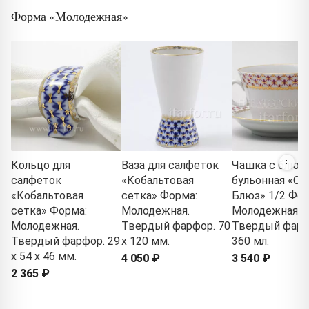
Форма «Молодежная»
Кольцо для
Ваза для салфеток
Чашка с блюд
салфеток
«Кобальтовая
бульонная «Се
«Кобальтовая
сетка» Форма:
Блюз» 1/2 Фор
сетка» Форма:
Молодежная.
Молодежная.
Молодежная.
Твердый фарфор. 70
Твердый фарф
Твердый фарфор. 29
x 120 мм.
360 мл.
x 54 x 46 мм.
4 050 ₽
3 540 ₽
2 365 ₽