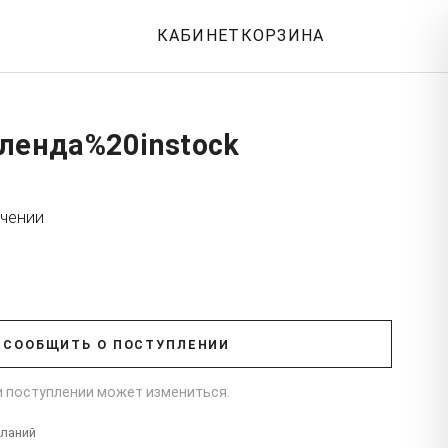
КАБИНЕТ
КОРЗИНА
аленда%20instock
учении
СООБЩИТЬ О ПОСТУПЛЕНИИ
ри поступлении может измениться.
еланий