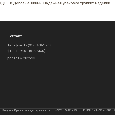
ДЭК и Деловые Линии. Надёжная упаковка хрупких изделий.
Контакт
Телефон:
+7 (927) 268-15-33
(Пн–Пт 9:00–16:30 МСК)
pobeda@ifarfor.ru
 Жидова Ирина Владимировна · ИНН 632204683989 · ОГРНИП 321631200013